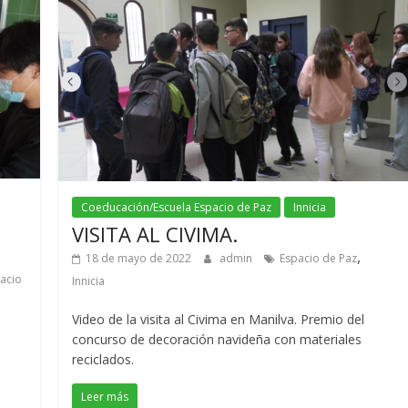
Coeducación/Escuela Espacio de Paz
Innicia
VISITA AL CIVIMA.
,
18 de mayo de 2022
admin
Espacio de Paz
acio
Innicia
Video de la visita al Civima en Manilva. Premio del
concurso de decoración navideña con materiales
reciclados.
Leer más