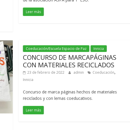
Leer más
Coeducación/Escuela Espacio de Paz
Innicia
CONCURSO DE MARCAPÁGINAS
CON MATERIALES RECICLADOS
,
23 de febrero de 2022
admin
Coeducación
Innicia
Concurso de marca páginas hechos de materiales
reciclados y con lemas coeducativos.
Leer más