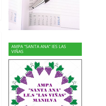
AMPA “SANTA ANA” IES LAS
VIÑAS