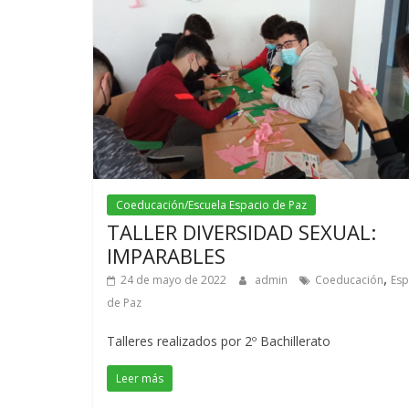
Coeducación/Escuela Espacio de Paz
TALLER DIVERSIDAD SEXUAL:
IMPARABLES
,
24 de mayo de 2022
admin
Coeducación
Esp
de Paz
Talleres realizados por 2º Bachillerato
Leer más