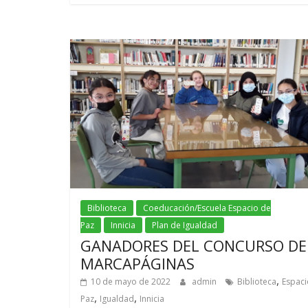
Biblioteca
Coeducación/Escuela Espacio de
Paz
Innicia
Plan de Igualdad
GANADORES DEL CONCURSO DE
MARCAPÁGINAS
,
10 de mayo de 2022
admin
Biblioteca
Espaci
,
,
Paz
Igualdad
Innicia