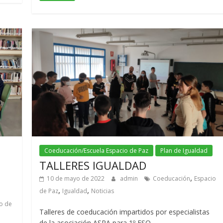
Coeducación/Escuela Espacio de Paz
Plan de Igualdad
TALLERES IGUALDAD
,
10 de mayo de 2022
admin
Coeducación
Espacio
,
,
de Paz
Igualdad
Noticias
o de
Talleres de coeducación impartidos por especialistas
de la asociación ASPA para 1º ESO.