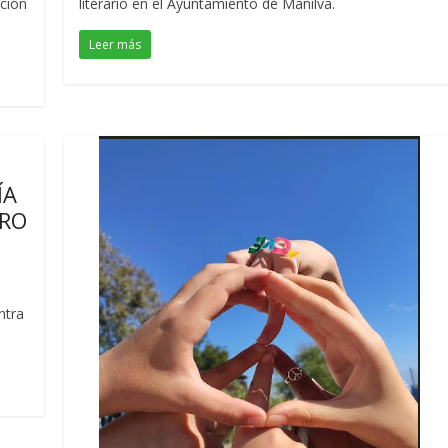
ación
literario en el Ayuntamiento de Manilva.
Leer más
ÍA
ERO
ntra