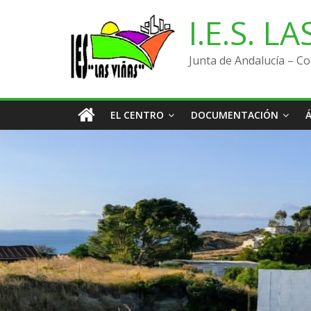
Saltar
I.E.S. L
al
contenido
Junta de Andalucía – Co
EL CENTRO
DOCUMENTACIÓN