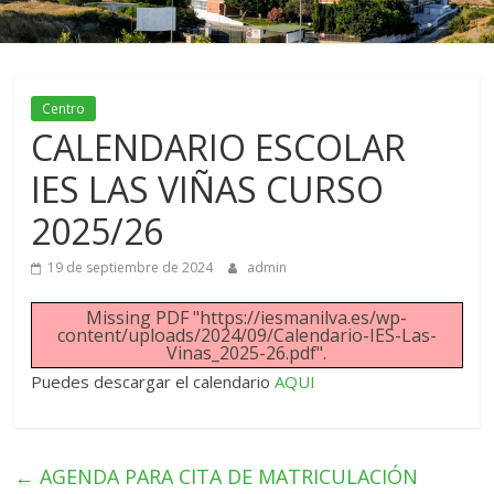
Centro
CALENDARIO ESCOLAR
IES LAS VIÑAS CURSO
2025/26
19 de septiembre de 2024
admin
Missing PDF "https://iesmanilva.es/wp-
content/uploads/2024/09/Calendario-IES-Las-
Vinas_2025-26.pdf".
Puedes descargar el calendario
AQUI
←
AGENDA PARA CITA DE MATRICULACIÓN