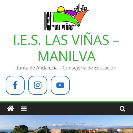
Saltar
al
contenido
I.E.S. LAS VIÑAS –
MANILVA
Junta de Andalucía – Consejería de Educación