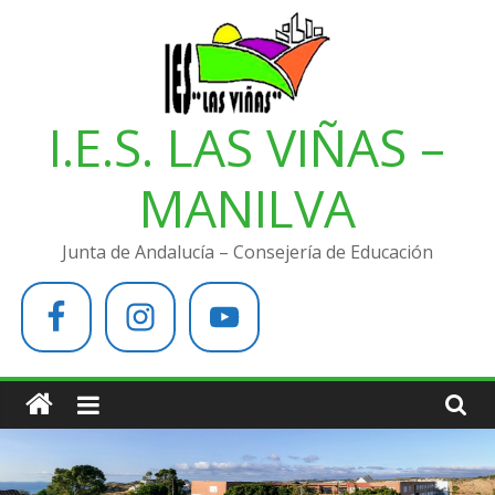
Saltar
al
contenido
I.E.S. LAS VIÑAS –
MANILVA
Junta de Andalucía – Consejería de Educación