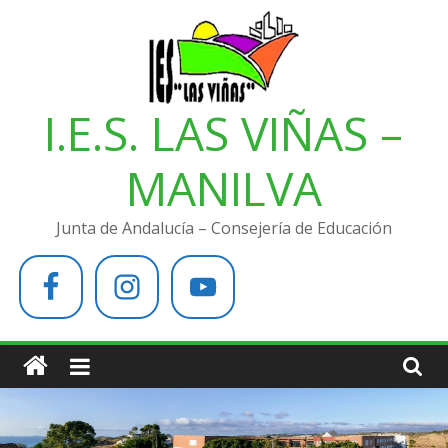
Saltar
al
contenido
I.E.S. LAS VIÑAS –
MANILVA
Junta de Andalucía – Consejería de Educación