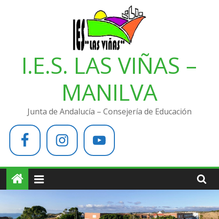
Saltar
al
contenido
I.E.S. LAS VIÑAS –
MANILVA
Junta de Andalucía – Consejería de Educación