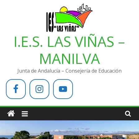
Saltar
al
contenido
I.E.S. LAS VIÑAS –
MANILVA
Junta de Andalucía – Consejería de Educación