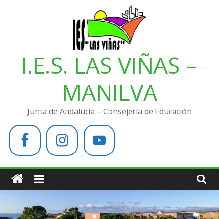
Saltar
al
contenido
I.E.S. LAS VIÑAS –
MANILVA
Junta de Andalucía – Consejería de Educación