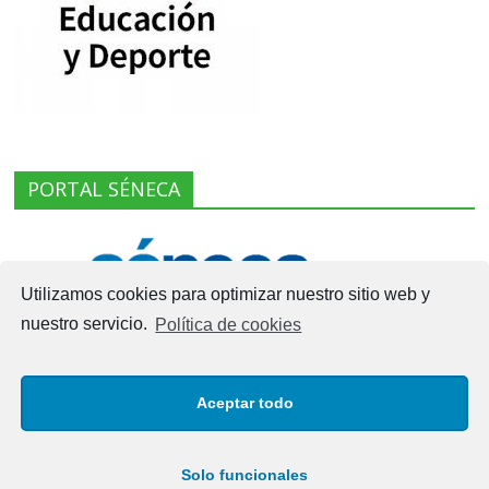
PORTAL SÉNECA
Utilizamos cookies para optimizar nuestro sitio web y
nuestro servicio.
Política de cookies
Aceptar todo
Solo funcionales
Copyright © 2026
I.E.S. LAS VIÑAS – MANILVA
. Todos los