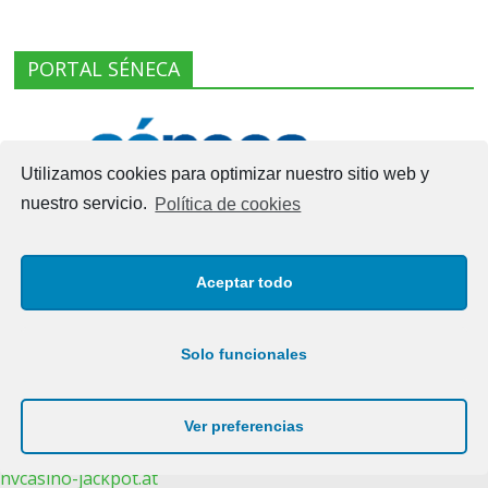
PORTAL SÉNECA
Utilizamos cookies para optimizar nuestro sitio web y
nuestro servicio.
Política de cookies
Aceptar todo
Solo funcionales
Copyright © 2026
I.E.S. LAS VIÑAS – MANILVA
. Todos los
derechos reservados.
Tema: ColorMag por
ThemeGrill
. Funciona con
WordPress
.
Ver preferencias
nvcasino-jackpot.at