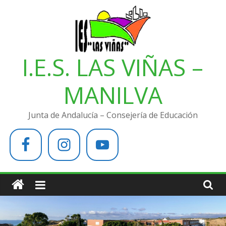
Saltar
al
contenido
I.E.S. LAS VIÑAS –
MANILVA
Junta de Andalucía – Consejería de Educación