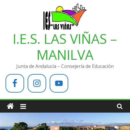
Saltar
al
contenido
I.E.S. LAS VIÑAS –
MANILVA
Junta de Andalucía – Consejería de Educación